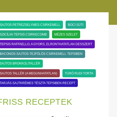
SAJTOS PETREZSELYMES CSIRKEMELL
BOCI SÜTI
SZICÍLIAI TEPSIS CSIRKECOMB
MÉZES SZELET
TEPSIS RAFFAELLO, A GYORS, ELRONTHATATLAN DESSZERT
BACONOS-SAJTOS-TEJFÖLÖS CSIRKEMELL TEPSIBEN
SAJTOS BROKKOLITALLÉR
SAJTOS TALLÉR (A MEGUNHATATLAN)
TÚRÓ RUDI TORTA
TARJÁS-SAJTKRÉMES TÉSZTA TEPSIBEN RECEPT
FRISS RECEPTEK