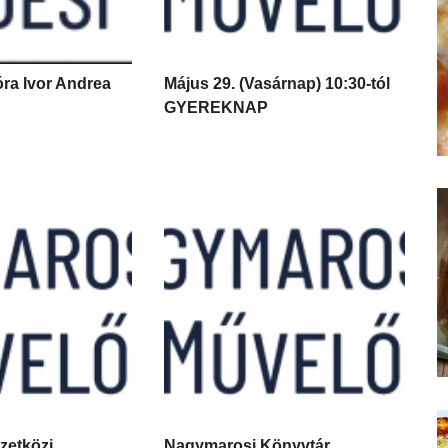
óra Ivor Andrea
Május 29. (Vasárnap) 10:30-tól
GYEREKNAP
zetközi
Nagymarosi Könyvtár