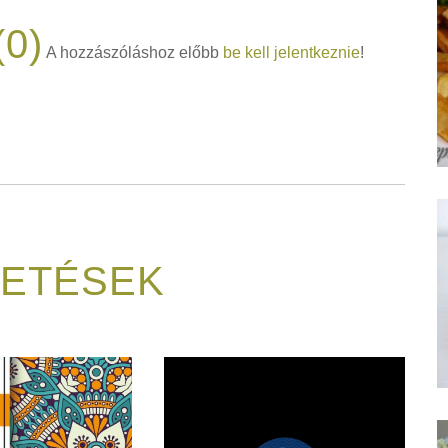
0)
A hozzászóláshoz előbb
be kell jelentkeznie
!
GETÉSEK