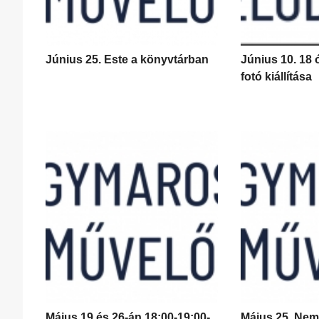
Június 25. Este a könyvtárban
Június 10. 18 
fotó kiállítása
Május 19 és 26-án 18:00-19:00-
Május 25. Nem