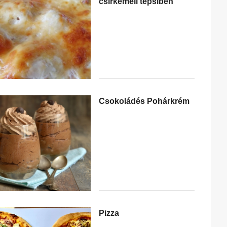
csirkemell tepsiben
Csokoládés Pohárkrém
Pizza