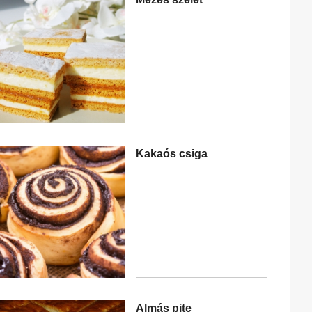
Kakaós csiga
Almás pite