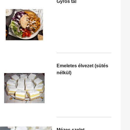
Gyros tál
Emeletes élvezet (sütés
nélkül)
Mézes szelet