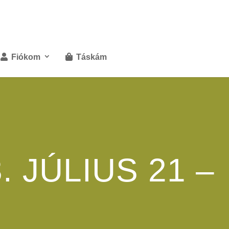
Fiókom
Táskám
. JÚLIUS 21 –