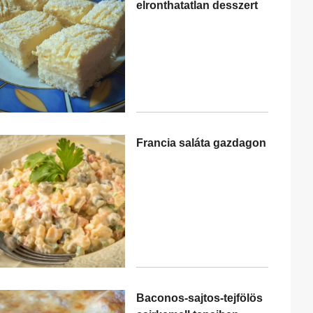
elronthatatlan desszert
Francia saláta gazdagon
Baconos-sajtos-tejfölös