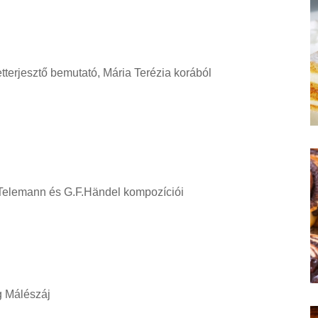
tterjesztő bemutató, Mária Terézia korából
.Telemann és G.F.Händel kompozíciói
g Málészáj