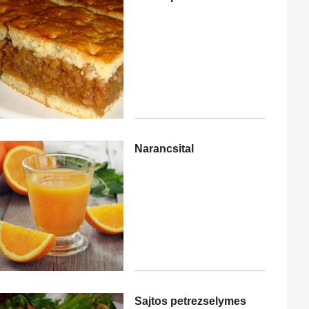
Narancsital
Sajtos petrezselymes