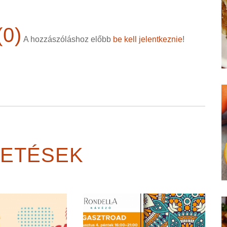
0)
A hozzászóláshoz előbb
be kell jelentkeznie
!
GETÉSEK