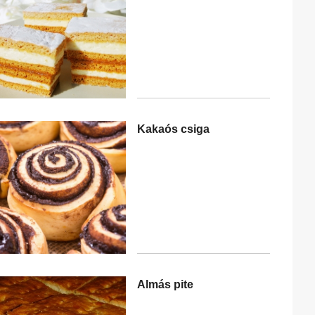
Kakaós csiga
Almás pite