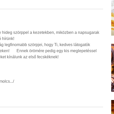
egy hideg szörppel a kezetekben, miközben a napsugarak
ó hírünk!
 legfinomabb szörpjei, hogy Ti, kedves látogatók
éseken! Ennek örömére pedig egy kis meglepetéssel
ket kínálunk az első fecskéknek!
olcs.../