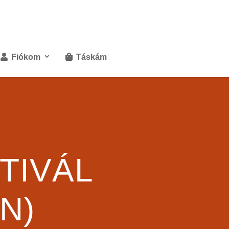
Fiókom
Táskám
TIVÁL
N)