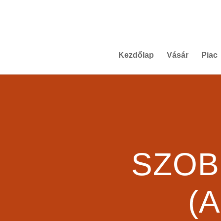
Kezdőlap
Vásár
Piac
SZOB
(