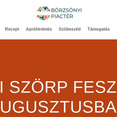
Recept
Apróhirdetés
Szóbeszéd
Támogatás
I SZÖRP FESZ
AUGUSZTUSBA