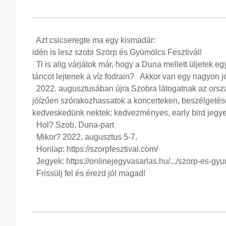
Azt csicseregte ma egy kismadár:
idén is lesz szobi Szörp és Gyümölcs Fesztivál!
Ti is alig várjátok már, hogy a Duna mellett üljetek 
táncot lejtenek a víz fodrain? Akkor van egy nagyon j
2022. augusztusában újra Szobra látogatnak az ország
jóízűen szórakozhassatok a koncerteken, beszélget
kedveskedünk nektek: kedvezményes, early bird jegye
Hol? Szob, Duna-part
Mikor? 2022. augusztus 5-7.
Honlap: https://szorpfesztival.com/
Jegyek: https://onlinejegyvasarlas.hu/.../szorp-es-gyum
Frissülj fel és érezd jól magad!