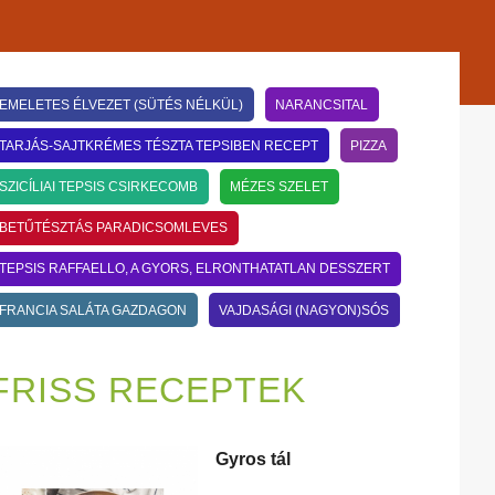
EMELETES ÉLVEZET (SÜTÉS NÉLKÜL)
NARANCSITAL
TARJÁS-SAJTKRÉMES TÉSZTA TEPSIBEN RECEPT
PIZZA
SZICÍLIAI TEPSIS CSIRKECOMB
MÉZES SZELET
BETŰTÉSZTÁS PARADICSOMLEVES
TEPSIS RAFFAELLO, A GYORS, ELRONTHATATLAN DESSZERT
FRANCIA SALÁTA GAZDAGON
VAJDASÁGI (NAGYON)SÓS
FRISS RECEPTEK
Gyros tál