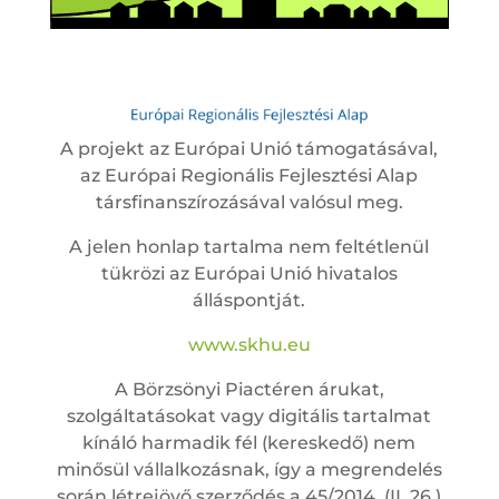
A projekt az Európai Unió támogatásával,
az Európai Regionális Fejlesztési Alap
társfinanszírozásával valósul meg.
A jelen honlap tartalma nem feltétlenül
tükrözi az Európai Unió hivatalos
álláspontját.
www.skhu.eu
A Börzsönyi Piactéren árukat,
szolgáltatásokat vagy digitális tartalmat
kínáló harmadik fél (kereskedő) nem
minősül vállalkozásnak, így a megrendelés
során létrejövő szerződés a 45/2014. (II. 26.)