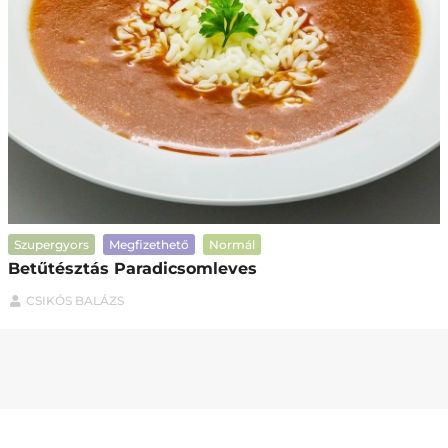
Szupergyors
Megfizethető
Normál
Betűtésztás Paradicsomleves
CSIKÓS BALÁZS