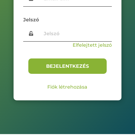
Jelszó
Elfelejtett jelszó
Fiók létrehozása